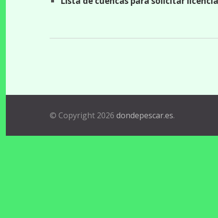
Lista de cuencas para solicitar licen
© Copyright 2026
dondepescar.es
.