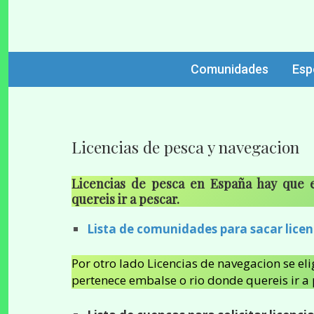
DONDEPESCAR.ES
Sitio web dedicado a pesca de agua dulce en España.
pesca, cebos, s
Comunidades
Esp
Licencias de pesca y navegacion
Licencias de pesca en España hay que
quereis ir a pescar.
Lista de comunidades para sacar licen
Por otro lado Licencias de navegacion se el
pertenece embalse o rio donde quereis ir a 