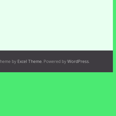
heme by
Excel Theme
. Powered by
WordPress
.