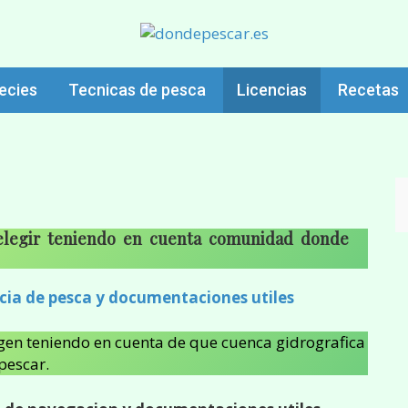
 Licencias de pesca. Embalses y rios de España. Donde pescar especies
eñuelos. Mejor temporada para capturas…Fotos y videos de embalses y r
ecies
Tecnicas de pesca
Licencias
Recetas
 elegir teniendo en cuenta comunidad donde
cia de pesca y documentaciones utiles
igen teniendo en cuenta de que cuenca gidrografica
pescar.