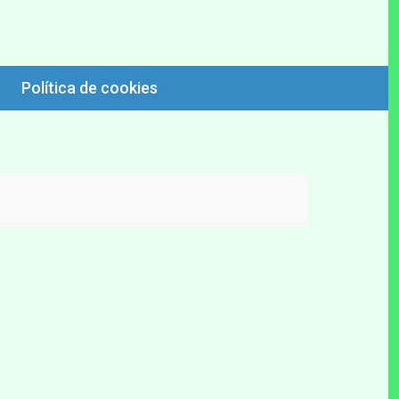
 mas interesantes. Como encontrar lugares de su habitat. Tecnicas de
ios. Recetas de pescado de rio.
Política de cookies