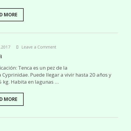
la
Pesca
D MORE
on
.2017
Leave a Comment
Tenca
a
ficación: Tenca es un pez de la
a Cyprinidae. Puede llegar a vivir hasta 20 años y
5 kg. Habita en lagunas …
D MORE