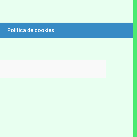
 mas interesantes. Como encontrar lugares de su habitat. Tecnicas de
ios. Recetas de pescado de rio.
Política de cookies