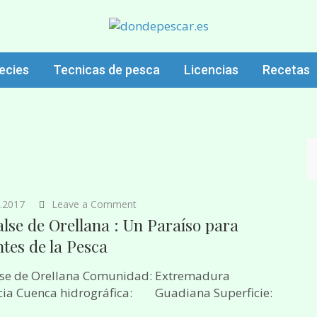
 Licencias de pesca. Embalses y rios de España. Donde pescar especies
eñuelos. Mejor temporada para capturas…Fotos y videos de embalses y r
ecies
Tecnicas de pesca
Licencias
Recetas
on
.2017
Leave a Comment
Embalse
se de Orellana : Un Paraíso para
de
Orellana
tes de la Pesca
:
Un
lse de Orellana Comunidad: Extremadura
Paraíso
para
cia Cuenca hidrográfica: Guadiana Superficie:
Amantes
de