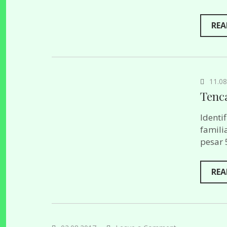
REA
11.08
Tenc
Identi
famili
pesar 
REA