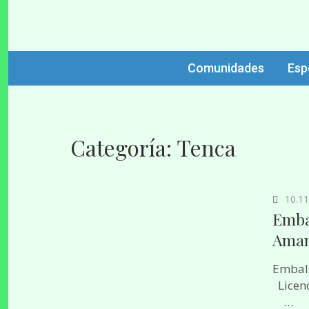
DONDEPESCAR.ES
Sitio web dedicado a pesca de agua dulce en España.
pesca, cebos, s
Comunidades
Esp
Categoría:
Tenca
10.11
Embal
Aman
Emba
Licen
…